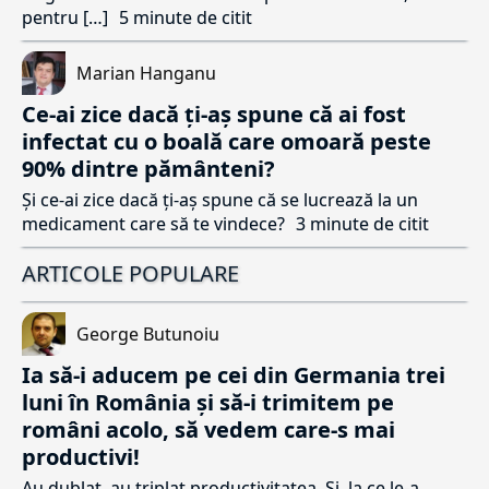
pentru […]
5 minute de citit
Marian Hanganu
Ce-ai zice dacă ți-aș spune că ai fost
infectat cu o boală care omoară peste
90% dintre pământeni?
Și ce-ai zice dacă ți-aș spune că se lucrează la un
medicament care să te vindece?
3 minute de citit
ARTICOLE POPULARE
George Butunoiu
Ia să-i aducem pe cei din Germania trei
luni în România și să-i trimitem pe
români acolo, să vedem care-s mai
productivi!
Au dublat, au triplat productivitatea. Și, la ce le-a