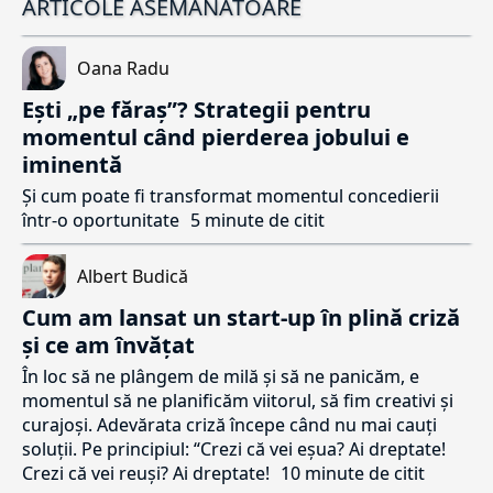
ARTICOLE ASEMĂNĂTOARE
Oana Radu
Ești „pe făraș”? Strategii pentru
momentul când pierderea jobului e
iminentă
Și cum poate fi transformat momentul concedierii
într-o oportunitate
5 minute de citit
Albert Budică
Cum am lansat un start-up în plină criză
și ce am învățat
În loc să ne plângem de milă și să ne panicăm, e
momentul să ne planificăm viitorul, să fim creativi și
curajoși. Adevărata criză începe când nu mai cauți
soluții. Pe principiul: “Crezi că vei eșua? Ai dreptate!
Crezi că vei reuși? Ai dreptate!
10 minute de citit